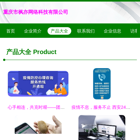
重庆市枫亦网络科技有限公司
首页
企业简介
产品大全
联系我们
企业信息
访客
产品大全
Product
心手相连，共克时艰——团区委疫情防控心理咨询服务热线正式开通
疫情不息，服务不止 西安24小时咨询电话的坚守与担当