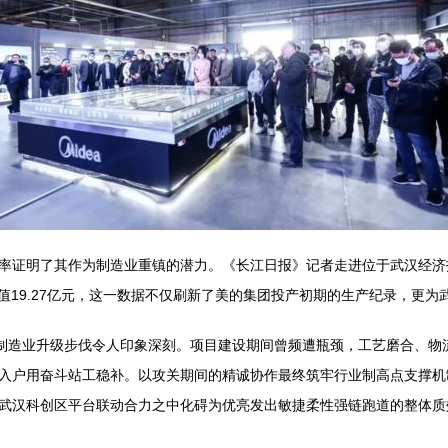
率证明了其作为制造业重镇的潜力。《长江日报》记者走进位于武汉经济
值19.27亿元，这一数据不仅刷新了美的集团投产初期的生产纪录，更为
的制造业升级步伐令人印象深刻。项目建设期间曾频遭瓶颈，工艺磨合、物
入户用奋斗站工稳补。以攻关期间的精诚协作最终筑牢行业制高点支撑机
武汉科创区平台联动合力之中化碍为优亮发出敏捷柔性强链跑道的整体质