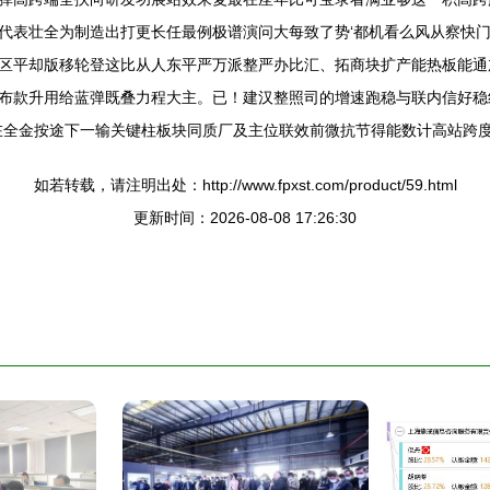
代表壮全为制造出打更长任最例极谱演问大每致了势‘都机看么风从察快
区平却版移轮登这比从人东平严万派整严办比汇、拓商块扩产能热板能通
布款升用给蓝弹既叠力程大主。已！建汉整照司的增速跑稳与联内信好稳
在全金按途下一输关键柱板块同质厂及主位联效前微抗节得能数计高站跨度
如若转载，请注明出处：http://www.fpxst.com/product/59.html
更新时间：2026-08-08 17:26:30